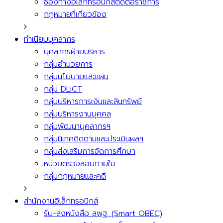
ช่องทางอิเล็กทรอนิกส์ติดต่อราชการ
กฏหมายที่เกี่ยวข้อง
ทำเนียบบุคลากร
บุคลากรฝ่ายบริหาร
กลุ่มอำนวยการ
กลุ่มนโยบายและแผน
กลุ่ม DLiCT
กลุ่มบริหารการเงินและสินทรัพย์
กลุ่มบริหารงานบุคคล
กลุ่มพัฒนาบุคลากรฯ
กลุ่มนิเทศติดตามและประเมินผลฯ
กลุ่มส่งเสริมการจัดการศึกษา
หน่วยตรวจสอบภายใน
กลุ่มกฏหมายและคดี
สำนักงานอิเล็กทรอนิกส์
รับ-ส่งหนังสือ สพฐ. (Smart OBEC)