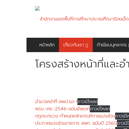
Skip
สำนักงาน
to
content
เขต
พื้นที่
การ
หน้าหลัก
เกี่ยวกับเรา
ทำเนียบบุคลากร
ศึกษา
โครงสร้างหน้าที่และอ
ประถม
ศึกษา
ร้อยเอ็ด
เขต
อำนาจหน้าที่-สพป.รอ-1
ดาวน์โหลด
พรบ.-ศธ.-2546-ฉบับอัพเดท
ดาวน์โหลด
1
กฎกระทรวง-กำหนดหลักเกณฑ์การแบ่งส่วน
ดาวน์โ
ประกาศแบ่งส่วนราชการ สพท. ฉบับปี 2560
ดาวน์